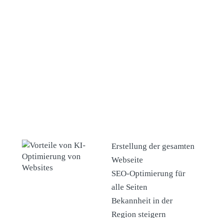
können.
für einen
Basis für Ihre
Ihrer Webs
professionellen
Website.
Eindruck.
Webdesign und
Suchmaschinenoptimierung -
SEO in Soest
Erstellung, SEO & Website-Betreuung
Erstellung der gesamten
Webseite
SEO-Optimierung für
alle Seiten
Bekannheit in der
Region steigern