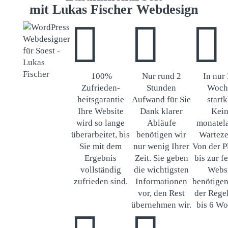
mit Lukas Fischer Webdesign



100%
Nur rund 2
In nur
Zufrieden-
Stunden
Woch
heitsgarantie
Aufwand für Sie
startk
Ihre Website
Dank klarer
Kei
wird so lange
Abläufe
monatel
überarbeitet, bis
benötigen wir
Warteze
Sie mit dem
nur wenig Ihrer
Von der 
Ergebnis
Zeit. Sie geben
bis zur f
vollständig
die wichtigsten
Webs
zufrieden sind.
Informationen
benötigen
vor, den Rest
der Regel
übernehmen wir.
bis 6 W