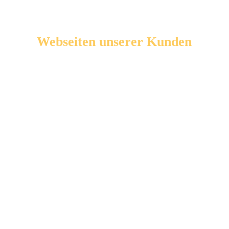
Normale Webseiten vs.
Webseiten unserer Kunden
Normale Webseite
Außendarstellung:
Eine normale Webseite stellt
Ihr Unternehmen in ein gutes Licht.
Texte:
Informiert verständlich über Ihr